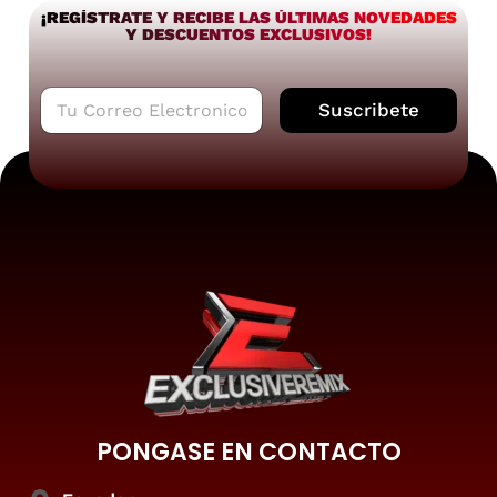
¡REGÍSTRATE Y RECIBE LAS ÚLTIMAS NOVEDADES
Y DESCUENTOS EXCLUSIVOS!
C
Suscribete
o
r
r
e
o
e
l
e
c
t
r
ó
n
i
c
PONGASE EN CONTACTO
o
*