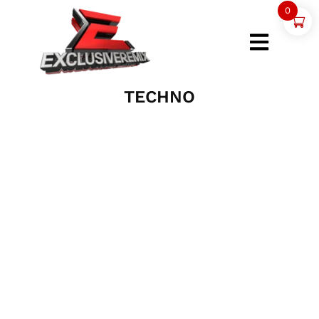
0
TECHNO
Play
00:00
Pausa