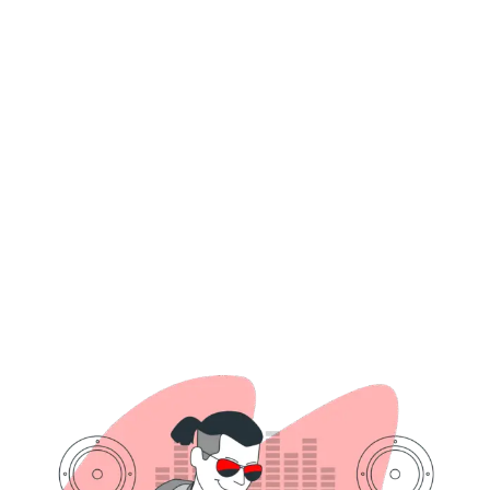
Percapella 105Bpm
DJ VICTOR CUENCA
CHICHA
2.99
El Loco Abrahan La Orquesta Joven - Ay Cariño - DJ Nitro Victor
Cuenca Edit Percapella 116Bpm