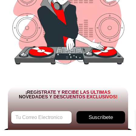
¡REGÍSTRATE Y RECIBE LAS ÚLTIMAS
NOVEDADES Y DESCUENTOS EXCLUSIVOS!
C
Suscribete
o
r
r