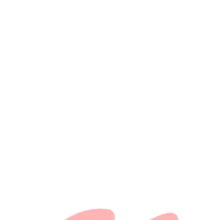
DJ FOX
MERENGUE
2.99
Elvis Crespo - Me Mataron - DJ Fox Edit Simple 157BPM
DJ FOX
DEMBOW
2.99
Alofoke Music - Siempre La Mas Remix - DJ Fox Edit Simple
125BPM