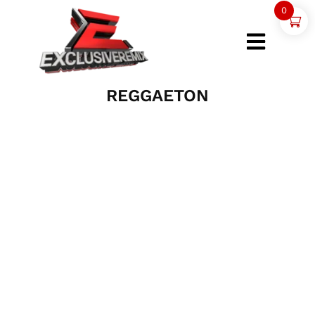
0
REGGAETON
Play
00:00
Pausa