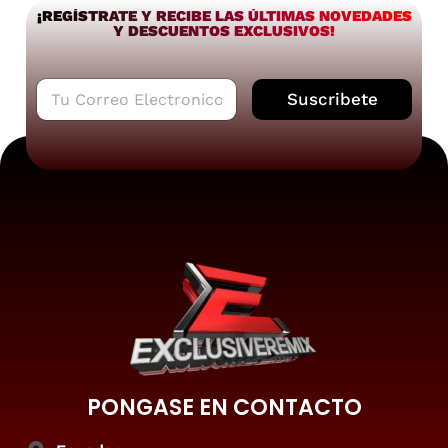
¡REGÍSTRATE Y RECIBE LAS ÚLTIMAS NOVEDADES
Y DESCUENTOS EXCLUSIVOS!
C
Suscribete
o
r
r
e
o
e
l
e
c
t
r
ó
n
i
c
PONGASE EN CONTACTO
o
*