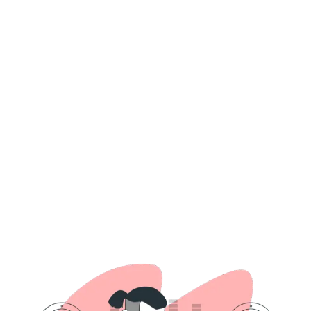
Rosita Cajamarca - Ojos Que Te Vieron - DJ Emcy Edit Simple
2k25 145Bpm
DJ EMCY
CHICHA
2.99
Banda ExclusiveRemix - Mix Rosas Mercedes - DJ Emcy Edit
Simple 2k25 150Bpm