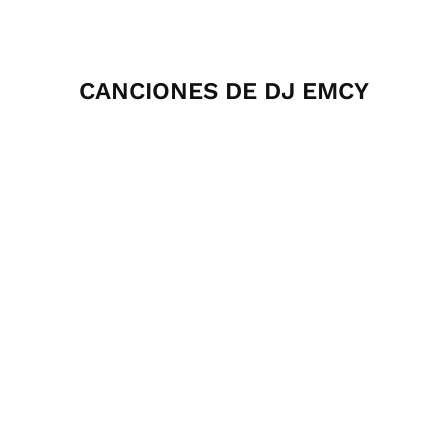
CANCIONES DE DJ EMCY
00:00
Agregar al carrito $2,99
TÍTULO
REMIXER
GENERO
PRECIO