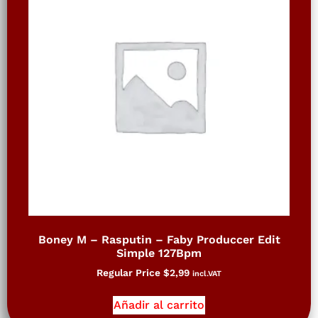
Boney M – Rasputin – Faby Produccer Edit
Simple 127Bpm
Regular Price
$
2,99
incl.VAT
Añadir al carrito