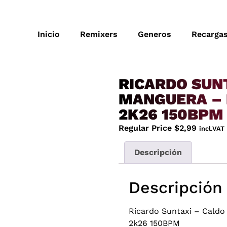
Inicio
Remixers
Generos
Recarga
RICARDO SUNT
MANGUERA – 
2K26 150BPM
Regular Price
$
2,99
incl.VAT
Descripción
Descripción
Ricardo Suntaxi – Cald
2k26 150BPM