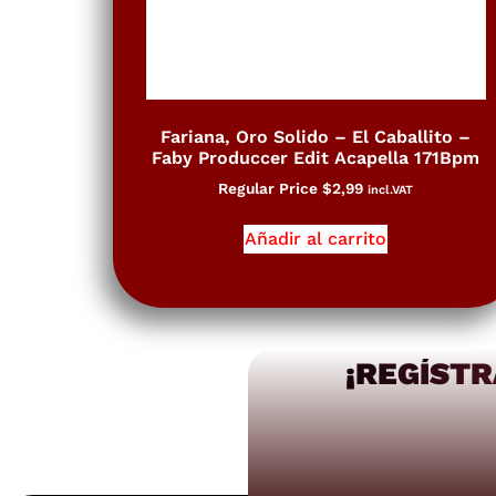
Fariana, Oro Solido – El Caballito –
Faby Produccer Edit Acapella 171Bpm
Regular Price
$
2,99
incl.VAT
Añadir al carrito
¡REGÍSTR