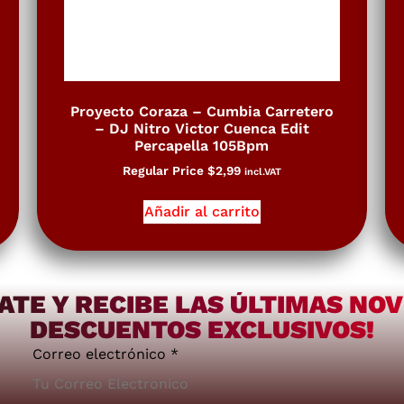
Proyecto Coraza – Cumbia Carretero
– DJ Nitro Victor Cuenca Edit
Percapella 105Bpm
Regular Price
$
2,99
incl.VAT
Añadir al carrito
ATE Y RECIBE LAS ÚLTIMAS NO
DESCUENTOS EXCLUSIVOS!
Correo electrónico
*