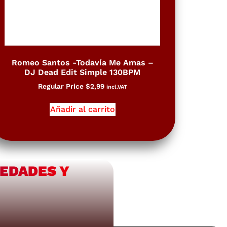
Romeo Santos -Todavía Me Amas –
DJ Dead Edit Simple 130BPM
Regular Price
$
2,99
incl.VAT
Añadir al carrito
VEDADES Y