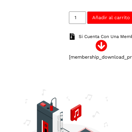
Añadir al carrito
Si Cuenta Con Una Membr
[membership_download_pro