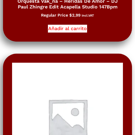
Orquesta Vak_na – Heridas De Amor – DJ
Paul Zhingre Edit Acapella Studio 147Bpm
Regular Price
$
2,99
incl.VAT
Añadir al carrito