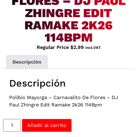
FLORES – DJ PAUL
ZHINGRE EDIT
RAMAKE 2K26
114BPM
Regular Price
$
2,99
incl.VAT
Descripción
Descripción
Polibio Mayorga – Carnavalito De Flores – DJ
Paul Zhingre Edit Ramake 2k26 114Bpm
Añadir al carrito