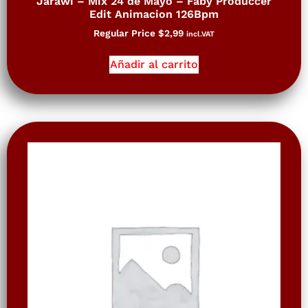
Jarawi – Mix 24 de Mayo – Faby Produccer
Edit Animacion 126Bpm
Regular Price
$
2,99
incl.VAT
Añadir al carrito