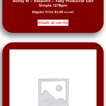
Boney M – Rasputin – Faby Produccer Edit
Simple 127Bpm
Regular Price
$
2,99
incl.VAT
Añadir al carrito