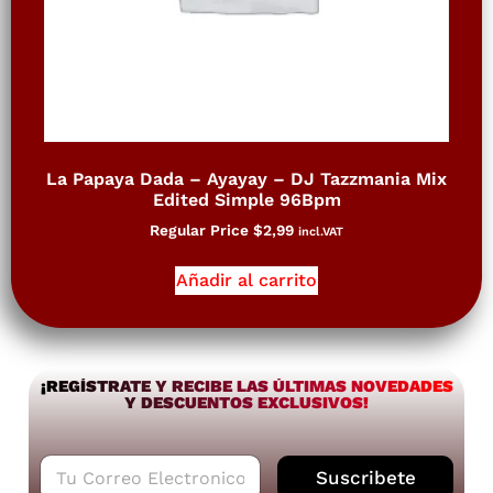
La Papaya Dada – Ayayay – DJ Tazzmania Mix
Edited Simple 96Bpm
Regular Price
$
2,99
incl.VAT
Añadir al carrito
¡REGÍSTRATE Y RECIBE LAS ÚLTIMAS NOVEDADES
Y DESCUENTOS EXCLUSIVOS!
C
Suscribete
o