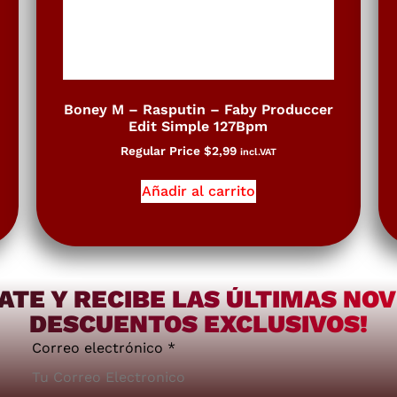
Boney M – Rasputin – Faby Produccer
Edit Simple 127Bpm
Regular Price
$
2,99
incl.VAT
Añadir al carrito
ATE Y RECIBE LAS ÚLTIMAS NO
DESCUENTOS EXCLUSIVOS!
Correo electrónico
*