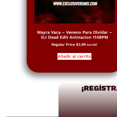
Mayra Vaca – Veneno Para Olvidar –
DJ Dead Edit Animacion 114BPM
Regular Price
$
2,99
incl.VAT
Añadir al carrito
¡REGÍSTR