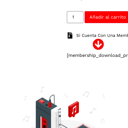
Añadir al carrito
Si Cuenta Con Una Membr
[membership_download_pro