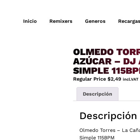
Inicio
Remixers
Generos
Recarga
OLMEDO TORR
AZÚCAR – DJ 
SIMPLE 115B
Regular Price
$
2,49
incl.VAT
Descripción
Descripción
Olmedo Torres – La Caña
Simple 115BPM