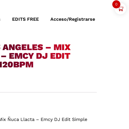
0
s
EDITS FREE
Acceso/Registrarse
 ANGELES – MIX
– EMCY DJ EDIT
 120BPM
Mix Ñuca Llacta – Emcy DJ Edit Simple