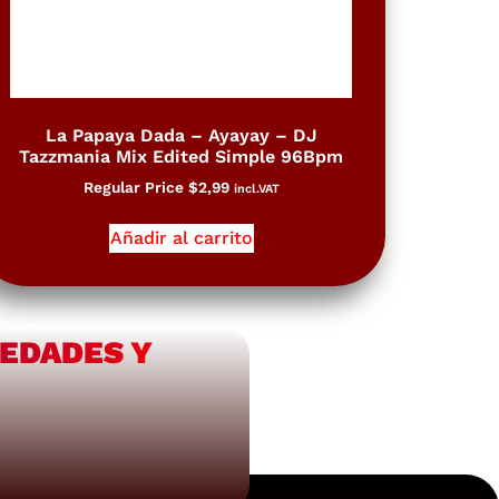
La Papaya Dada – Ayayay – DJ
Tazzmania Mix Edited Simple 96Bpm
Regular Price
$
2,99
incl.VAT
Añadir al carrito
VEDADES Y