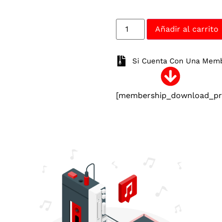
Añadir al carrito
Si Cuenta Con Una Membr
[membership_download_pro