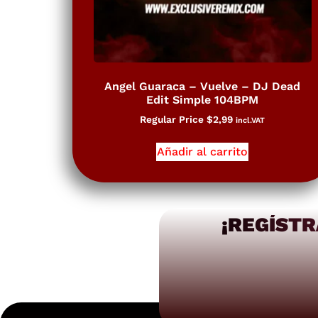
Angel Guaraca – Vuelve – DJ Dead
Edit Simple 104BPM
Regular Price
$
2,99
incl.VAT
Añadir al carrito
¡REGÍSTR