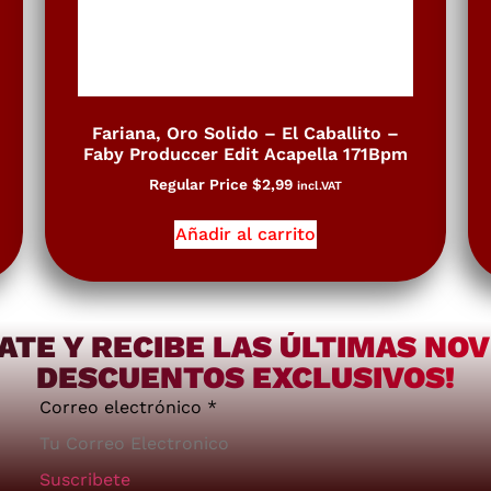
Fariana, Oro Solido – El Caballito –
Faby Produccer Edit Acapella 171Bpm
Regular Price
$
2,99
incl.VAT
Añadir al carrito
ATE Y RECIBE LAS ÚLTIMAS NO
DESCUENTOS EXCLUSIVOS!
Correo electrónico
*
Suscribete