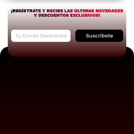
¡REGÍSTRATE Y RECIBE LAS ÚLTIMAS NOVEDADES
Y DESCUENTOS EXCLUSIVOS!
C
Suscribete
o
r
r
e
o
e
l
e
c
t
r
ó
n
i
c
o