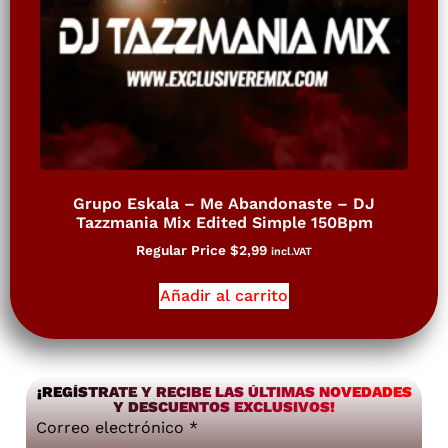
Grupo Eskala – Me Abandonaste – DJ
Tazzmania Mix Edited Simple 150Bpm
Regular Price
$
2,99
incl.VAT
Añadir al carrito
¡REGÍSTRATE Y RECIBE LAS ÚLTIMAS NOVEDADES
Y DESCUENTOS EXCLUSIVOS!
Correo electrónico
*