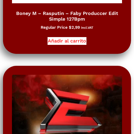
Boney M – Rasputin – Faby Produccer Edit
Simple 127Bpm
Regular Price
$
2,99
incl.VAT
Añadir al carrito