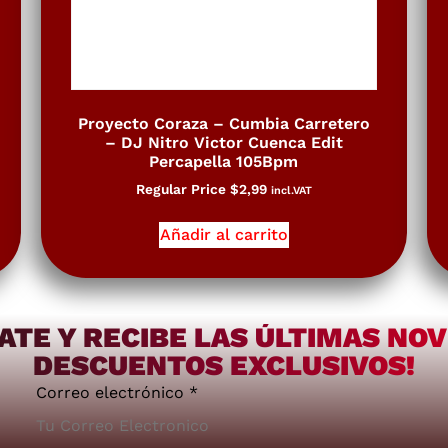
Proyecto Coraza – Cumbia Carretero
– DJ Nitro Victor Cuenca Edit
Percapella 105Bpm
Regular Price
$
2,99
incl.VAT
Añadir al carrito
ATE Y RECIBE LAS ÚLTIMAS NO
DESCUENTOS EXCLUSIVOS!
Correo electrónico
*