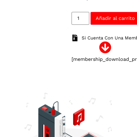
Añadir al carrito
Si Cuenta Con Una Membr
[membership_download_pro