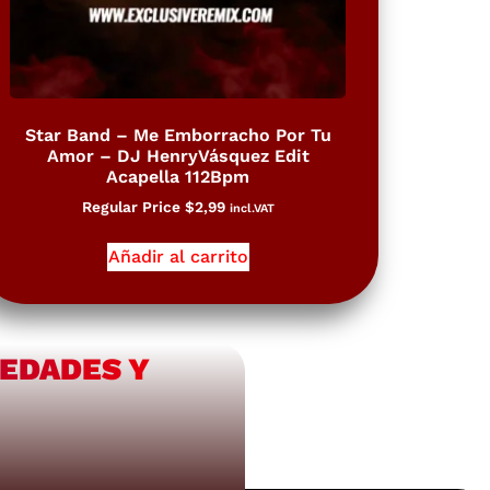
Star Band – Me Emborracho Por Tu
Amor – DJ HenryVásquez Edit
Acapella 112Bpm
Regular Price
$
2,99
incl.VAT
Añadir al carrito
VEDADES Y