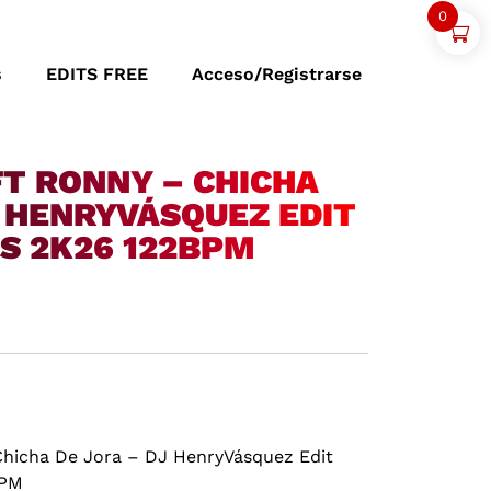
0
s
EDITS FREE
Acceso/Registrarse
FT RONNY – CHICHA
J HENRYVÁSQUEZ EDIT
S 2K26 122BPM
Chicha De Jora – DJ HenryVásquez Edit
BPM