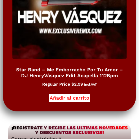
Star Band – Me Emborracho Por Tu Amor –
DJ HenryVásquez Edit Acapella 112Bpm
Regular Price
$
2,99
incl.VAT
Añadir al carrito
¡REGÍSTRATE Y RECIBE LAS ÚLTIMAS NOVEDADES
Y DESCUENTOS EXCLUSIVOS!
Correo electrónico
*