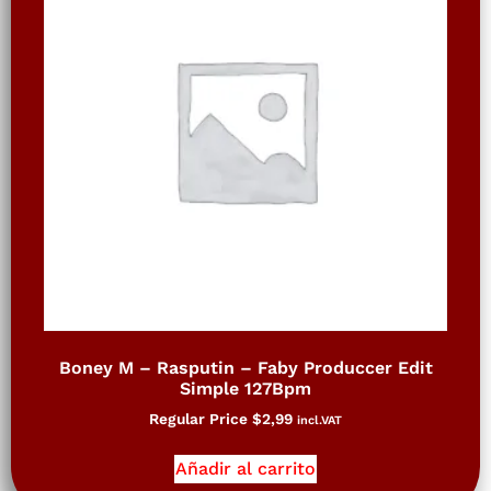
Boney M – Rasputin – Faby Produccer Edit
Simple 127Bpm
Regular Price
$
2,99
incl.VAT
Añadir al carrito