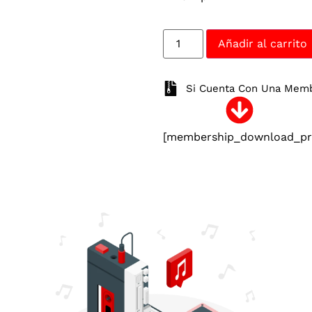
Añadir al carrito
Si Cuenta Con Una Membr
[membership_download_pro