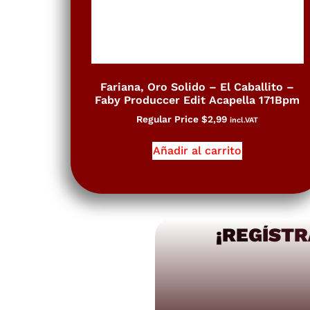
Fariana, Oro Solido – El Caballito –
Faby Produccer Edit Acapella 171Bpm
Regular Price
$
2,99
incl.VAT
Añadir al carrito
¡REGÍSTR