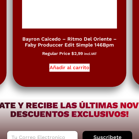
Bayron Caicedo – Ritmo Del Oriente –
Faby Produccer Edit Simple 146Bpm
Regular Price
$
2,99
incl.VAT
Añadir al carrito
ATE Y RECIBE LAS ÚLTIMAS NO
DESCUENTOS EXCLUSIVOS!
C
Suscribete