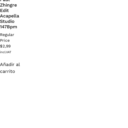
Zhingre
Edit
Acapella
Studio
147Bpm
Regular
Price
$
2,99
incl.VAT
Añadir al
carrito