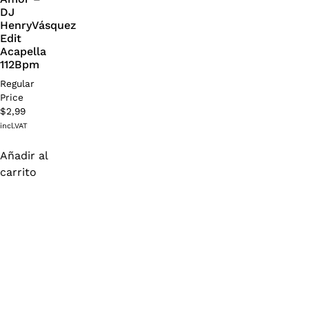
DJ
HenryVásquez
Edit
Acapella
112Bpm
Regular
Price
$
2,99
incl.VAT
Añadir al
carrito