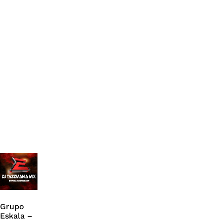
Grupo
Eskala –