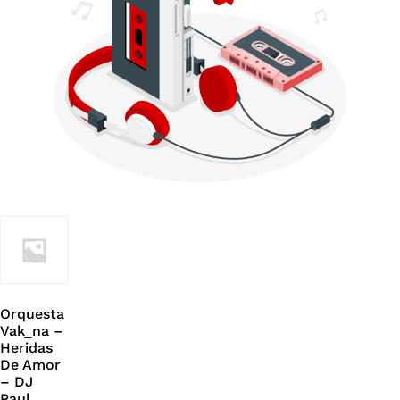
Orquesta
Vak_na –
Heridas
De Amor
– DJ
Paul