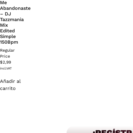
Me
Abandonaste
– DJ
Tazzmania
Mix
Edited
Simple
150Bpm
Regular
Price
$
2,99
incl.VAT
Añadir al
carrito
¡REGÍSTR