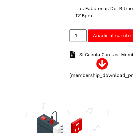
Los Fabulosos Del Ritmo
121Bpm
Añadir al carrito
Si Cuenta Con Una Membr
[membership_download_pro