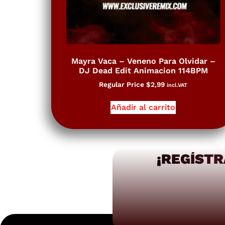
Mayra Vaca – Veneno Para Olvidar –
DJ Dead Edit Animacion 114BPM
Regular Price
$
2,99
incl.VAT
Añadir al carrito
¡REGÍSTR