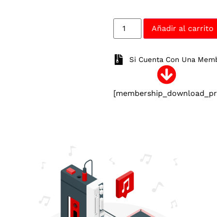
Añadir al carrito
Si Cuenta Con Una Membr
[membership_download_pro