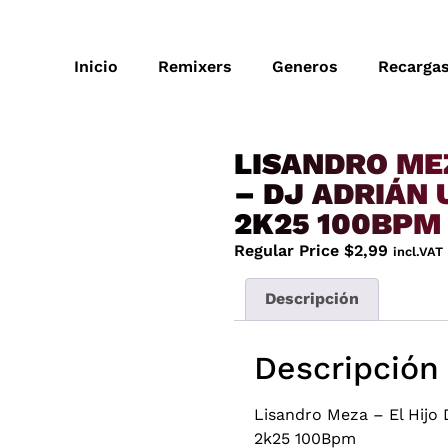
Inicio
Remixers
Generos
Recarga
LISANDRO MEZ
– DJ ADRIÁN 
2K25 100BPM
Regular Price
$
2,99
incl.VAT
Descripción
Descripción
Lisandro Meza – El Hijo 
2k25 100Bpm