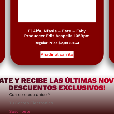
El Alfa, Nfasis – Este – Faby
Produccer Edit Acapella 105Bpm
Regular Price
$
2,99
incl.VAT
Añadir al carrito
ATE Y RECIBE LAS ÚLTIMAS NO
DESCUENTOS EXCLUSIVOS!
Correo electrónico
*
Suscribete