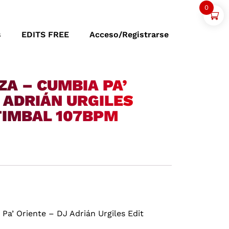
0
s
EDITS FREE
Acceso/Registrarse
A – CUMBIA PA’
 ADRIÁN URGILES
TIMBAL 107BPM
a’ Oriente – DJ Adrián Urgiles Edit