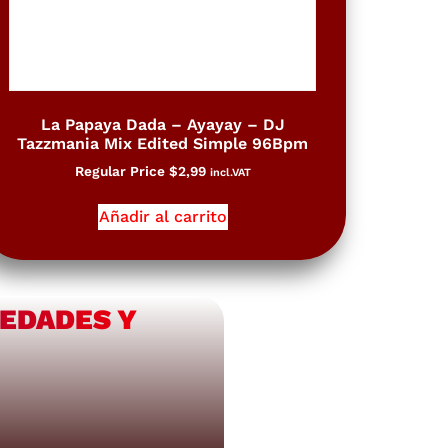
La Papaya Dada – Ayayay – DJ
Tazzmania Mix Edited Simple 96Bpm
Regular Price
$
2,99
incl.VAT
Añadir al carrito
VEDADES Y