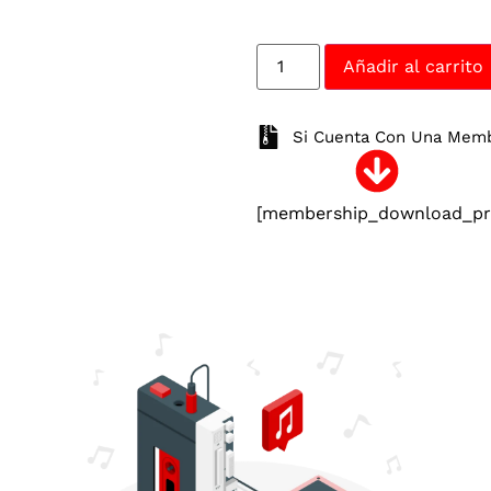
Añadir al carrito
Si Cuenta Con Una Membr
[membership_download_pro