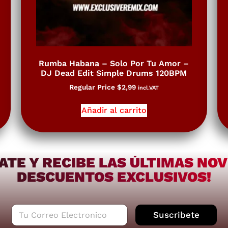
Rumba Habana – Solo Por Tu Amor –
DJ Dead Edit Simple Drums 120BPM
Regular Price
$
2,99
incl.VAT
Añadir al carrito
ATE Y RECIBE LAS ÚLTIMAS NO
DESCUENTOS EXCLUSIVOS!
C
Suscribete
o