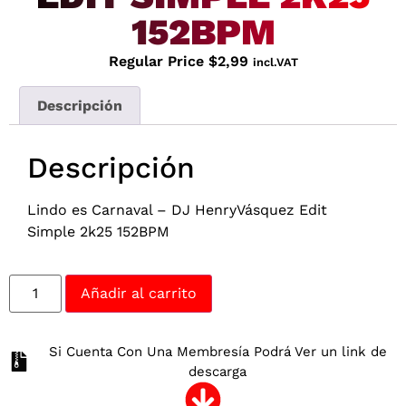
152BPM
Regular Price
$
2,99
incl.VAT
Descripción
Descripción
Lindo es Carnaval – DJ HenryVásquez Edit
Simple 2k25 152BPM
Añadir al carrito
Si Cuenta Con Una Membresía Podrá Ver un link de
descarga