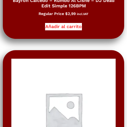
Bayron Caicedo – Rumbo Al Cisne – DJ Dead
Edit Simple 126BPM
Regular Price
$
2,99
incl.VAT
Añadir al carrito