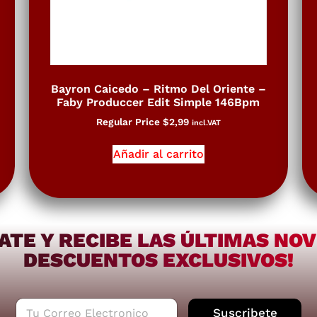
Bayron Caicedo – Ritmo Del Oriente –
Faby Produccer Edit Simple 146Bpm
Regular Price
$
2,99
incl.VAT
Añadir al carrito
ATE Y RECIBE LAS ÚLTIMAS NO
DESCUENTOS EXCLUSIVOS!
C
Suscribete