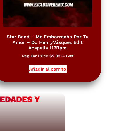
Star Band – Me Emborracho Por Tu
Amor – DJ HenryVásquez Edit
Acapella 112Bpm
Regular Price
$
2,99
incl.VAT
Añadir al carrito
VEDADES Y