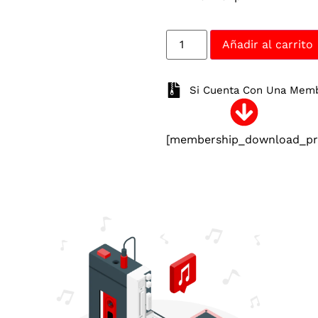
Añadir al carrito
Si Cuenta Con Una Membr
[membership_download_pro