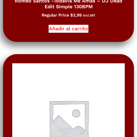
Romeo Santos -Todavía Me Amas – DJ Dead
Edit Simple 130BPM
Regular Price
$
2,99
incl.VAT
Añadir al carrito