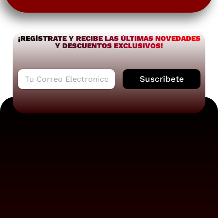
¡REGÍSTRATE Y RECIBE LAS ÚLTIMAS NOVEDADES
Y DESCUENTOS EXCLUSIVOS!
C
Suscribete
o
r
r
e
o
e
l
e
c
t
r
ó
n
i