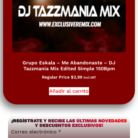
Grupo Eskala – Me Abandonaste – DJ
Tazzmania Mix Edited Simple 150Bpm
Regular Price
$
2,99
incl.VAT
Añadir al carrito
¡REGÍSTRATE Y RECIBE LAS ÚLTIMAS NOVEDADES
Y DESCUENTOS EXCLUSIVOS!
Correo electrónico
*