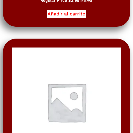
Regular Price
$
2,99
incl.VAT
Añadir al carrito