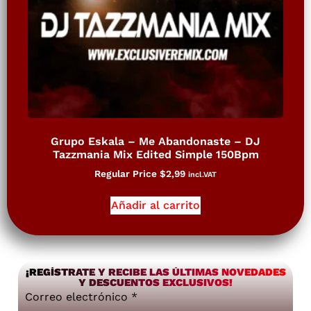
Grupo Eskala – Me Abandonaste – DJ
Tazzmania Mix Edited Simple 150Bpm
Regular Price
$
2,99
incl.VAT
Añadir al carrito
¡REGÍSTRATE Y RECIBE LAS ÚLTIMAS NOVEDADES
Y DESCUENTOS EXCLUSIVOS!
Correo electrónico
*