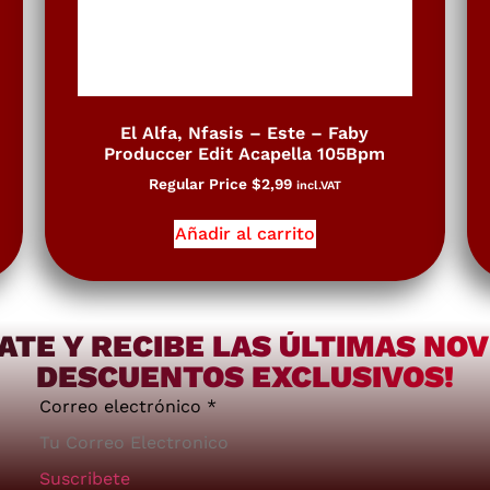
El Alfa, Nfasis – Este – Faby
Produccer Edit Acapella 105Bpm
Regular Price
$
2,99
incl.VAT
Añadir al carrito
ATE Y RECIBE LAS ÚLTIMAS NO
DESCUENTOS EXCLUSIVOS!
Correo electrónico
*
Suscribete