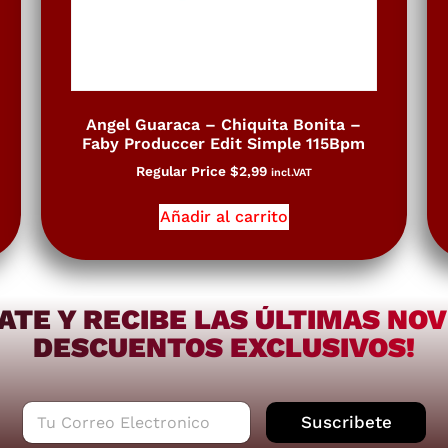
Angel Guaraca – Chiquita Bonita –
Faby Produccer Edit Simple 115Bpm
Regular Price
$
2,99
incl.VAT
Añadir al carrito
ATE Y RECIBE LAS ÚLTIMAS NO
DESCUENTOS EXCLUSIVOS!
C
Suscribete
o