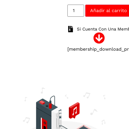
Añadir al carrito
Si Cuenta Con Una Membr
[membership_download_pro