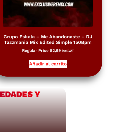
Grupo Eskala – Me Abandonaste – DJ
Tazzmania Mix Edited Simple 150Bpm
Regular Price
$
2,99
incl.VAT
Añadir al carrito
VEDADES Y