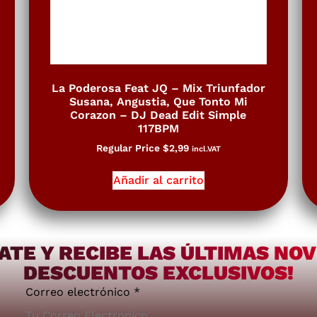
La Poderosa Feat JQ – Mix Triunfador
Susana, Angustia, Que Tonto Mi
Corazon – DJ Dead Edit Simple
117BPM
Regular Price
$
2,99
incl.VAT
Añadir al carrito
ATE Y RECIBE LAS ÚLTIMAS NO
DESCUENTOS EXCLUSIVOS!
Correo electrónico
*