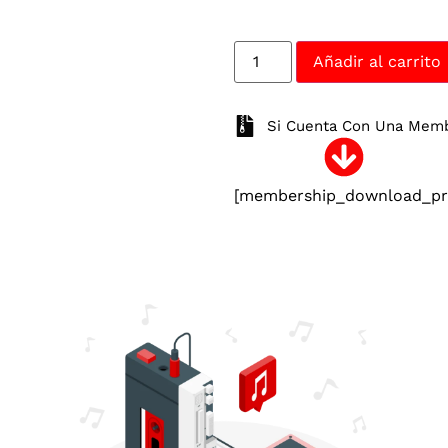
Añadir al carrito
Si Cuenta Con Una Membr
[membership_download_pro