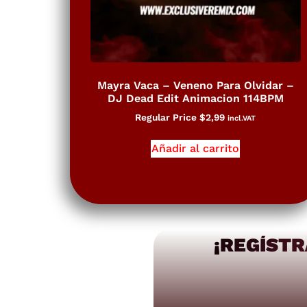
Mayra Vaca – Veneno Para Olvidar –
DJ Dead Edit Animacion 114BPM
Regular Price
$
2,99
incl.VAT
Añadir al carrito
¡REGÍSTR