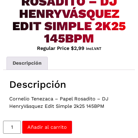
ROSADITO – DJ
HENRYVÁSQUEZ
EDIT SIMPLE 2K25
145BPM
Regular Price
$
2,99
incl.VAT
Descripción
Descripción
Cornelio Tenezaca – Papel Rosadito – DJ
HenryVásquez Edit Simple 2k25 145BPM
Añadir al carrito