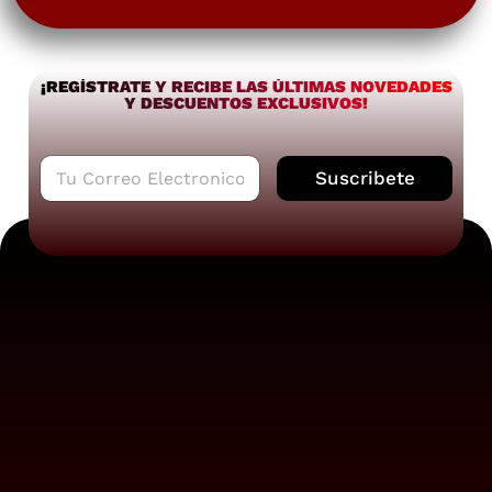
¡REGÍSTRATE Y RECIBE LAS ÚLTIMAS NOVEDADES
Y DESCUENTOS EXCLUSIVOS!
C
Suscribete
o
r
r
e
o
e
l
e
c
t
r
ó
n
i