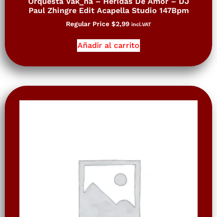
Orquesta Vak_na – Heridas De Amor – DJ
Paul Zhingre Edit Acapella Studio 147Bpm
Regular Price
$
2,99
incl.VAT
Añadir al carrito