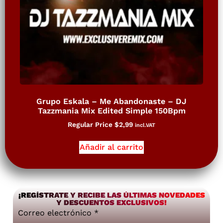
Grupo Eskala – Me Abandonaste – DJ
Tazzmania Mix Edited Simple 150Bpm
Regular Price
$
2,99
incl.VAT
Añadir al carrito
¡REGÍSTRATE Y RECIBE LAS ÚLTIMAS NOVEDADES
Y DESCUENTOS EXCLUSIVOS!
Correo electrónico
*