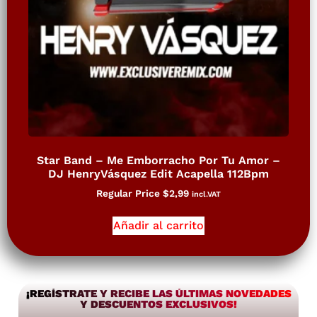
Star Band – Me Emborracho Por Tu Amor –
DJ HenryVásquez Edit Acapella 112Bpm
Regular Price
$
2,99
incl.VAT
Añadir al carrito
¡REGÍSTRATE Y RECIBE LAS ÚLTIMAS NOVEDADES
Y DESCUENTOS EXCLUSIVOS!