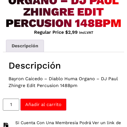
ORGANO – DJ PAUL
ZHINGRE EDIT
PERCUSION 148BPM
Regular Price
$
2,99
incl.VAT
Descripción
Descripción
Bayron Caicedo – Diablo Huma Organo – DJ Paul
Zhingre Edit Percusion 148Bpm
Añadir al carrito
Si Cuenta Con Una Membresía Podrá Ver un link de