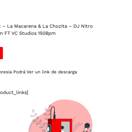
 – La Macarena & La Chozita – DJ Nitro
on FT VC Studios 150Bpm
esía Podrá Ver un link de descarga
duct_links]