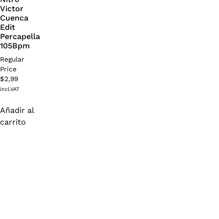
Victor
Cuenca
Edit
Percapella
105Bpm
Regular
Price
$
2,99
incl.VAT
Añadir al
carrito