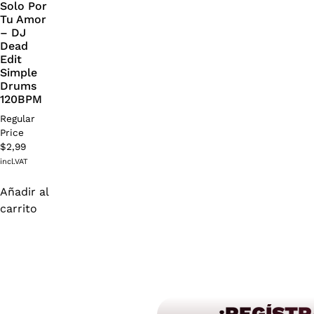
Solo Por
Tu Amor
– DJ
Dead
Edit
Simple
Drums
120BPM
Regular
Price
$
2,99
incl.VAT
Añadir al
carrito
¡REGÍSTR