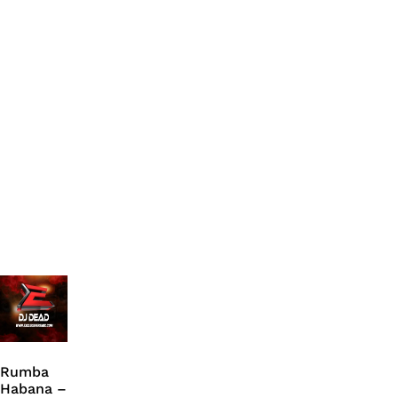
Rumba
Habana –