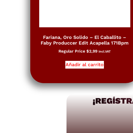
Fariana, Oro Solido – El Caballito –
Faby Produccer Edit Acapella 171Bpm
Regular Price
$
2,99
incl.VAT
Añadir al carrito
¡REGÍSTR