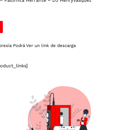
– Palomita Herrante – DJ HenryVásquez
esía Podrá Ver un link de descarga
duct_links]