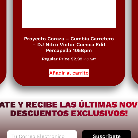
Proyecto Coraza – Cumbia Carretero
– DJ Nitro Victor Cuenca Edit
Percapella 105Bpm
Regular Price
$
2,99
incl.VAT
Añadir al carrito
ATE Y RECIBE LAS ÚLTIMAS NO
DESCUENTOS EXCLUSIVOS!
C
Suscribete