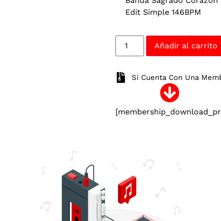
Banda Sagrado Corazon 
Edit Simple 146BPM
Añadir al carrito
Si Cuenta Con Una Membr
[membership_download_pro