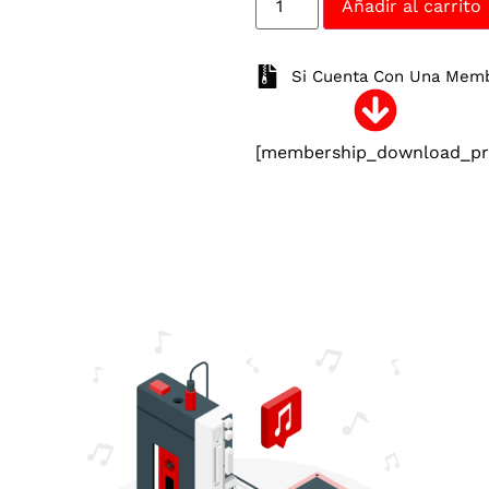
Añadir al carrito
Si Cuenta Con Una Membr
[membership_download_pro