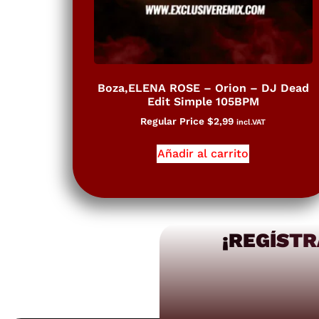
Boza,ELENA ROSE – Orion – DJ Dead
Edit Simple 105BPM
Regular Price
$
2,99
incl.VAT
Añadir al carrito
¡REGÍSTR