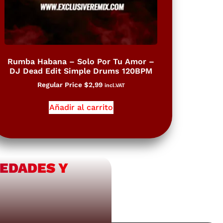
Rumba Habana – Solo Por Tu Amor –
DJ Dead Edit Simple Drums 120BPM
Regular Price
$
2,99
incl.VAT
Añadir al carrito
VEDADES Y