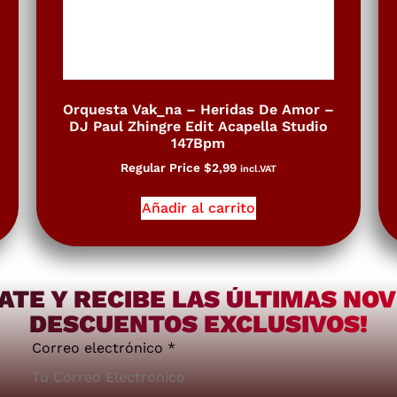
Orquesta Vak_na – Heridas De Amor –
DJ Paul Zhingre Edit Acapella Studio
147Bpm
Regular Price
$
2,99
incl.VAT
Añadir al carrito
ATE Y RECIBE LAS ÚLTIMAS NO
DESCUENTOS EXCLUSIVOS!
Correo electrónico
*