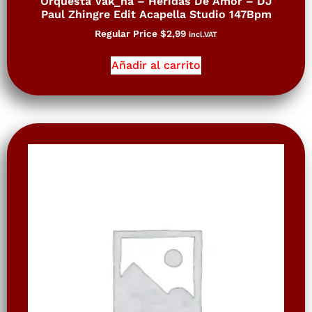
Orquesta Vak_na – Heridas De Amor – DJ
Paul Zhingre Edit Acapella Studio 147Bpm
Regular Price
$
2,99
incl.VAT
Añadir al carrito