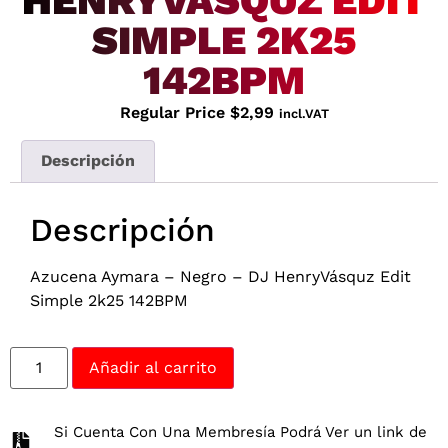
HENRYVÁSQUZ EDIT
SIMPLE 2K25
142BPM
Regular Price
$
2,99
incl.VAT
Descripción
Descripción
Azucena Aymara – Negro – DJ HenryVásquz Edit
Simple 2k25 142BPM
Añadir al carrito
Si Cuenta Con Una Membresía Podrá Ver un link de