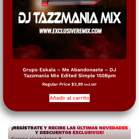
Grupo Eskala – Me Abandonaste – DJ
Tazzmania Mix Edited Simple 150Bpm
Regular Price
$
2,99
incl.VAT
Añadir al carrito
¡REGÍSTRATE Y RECIBE LAS ÚLTIMAS NOVEDADES
Y DESCUENTOS EXCLUSIVOS!
Correo electrónico
*