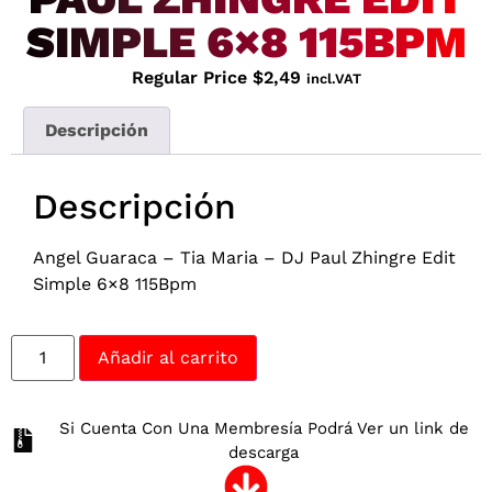
SIMPLE 6×8 115BPM
Regular Price
$
2,49
incl.VAT
Descripción
Descripción
Angel Guaraca – Tia Maria – DJ Paul Zhingre Edit
Simple 6×8 115Bpm
Añadir al carrito
Si Cuenta Con Una Membresía Podrá Ver un link de
descarga