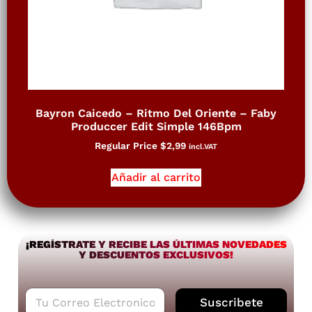
Bayron Caicedo – Ritmo Del Oriente – Faby
Produccer Edit Simple 146Bpm
Regular Price
$
2,99
incl.VAT
Añadir al carrito
¡REGÍSTRATE Y RECIBE LAS ÚLTIMAS NOVEDADES
Y DESCUENTOS EXCLUSIVOS!
C
Suscribete
o