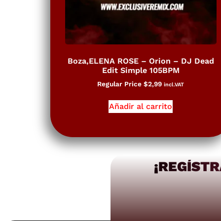
Boza,ELENA ROSE – Orion – DJ Dead
Edit Simple 105BPM
Regular Price
$
2,99
incl.VAT
Añadir al carrito
¡REGÍSTR