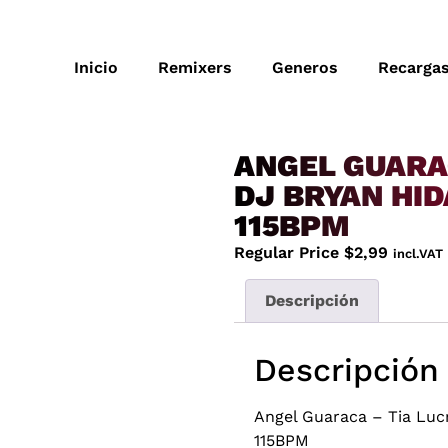
Inicio
Remixers
Generos
Recarga
ANGEL GUARAC
DJ BRYAN HID
115BPM
Regular Price
$
2,99
incl.VAT
Descripción
Descripción
Angel Guaraca – Tia Luc
115BPM