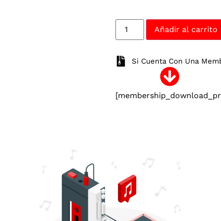
Añadir al carrito
Si Cuenta Con Una Membr
[membership_download_pro