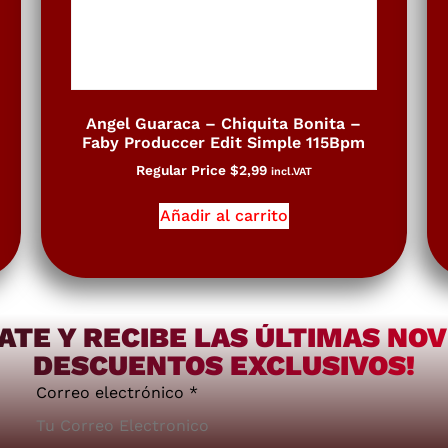
Angel Guaraca – Chiquita Bonita –
Faby Produccer Edit Simple 115Bpm
Regular Price
$
2,99
incl.VAT
Añadir al carrito
ATE Y RECIBE LAS ÚLTIMAS NO
DESCUENTOS EXCLUSIVOS!
Correo electrónico
*