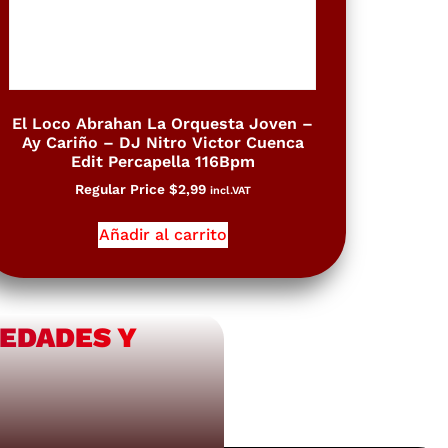
El Loco Abrahan La Orquesta Joven –
Ay Cariño – DJ Nitro Victor Cuenca
Edit Percapella 116Bpm
Regular Price
$
2,99
incl.VAT
Añadir al carrito
VEDADES Y