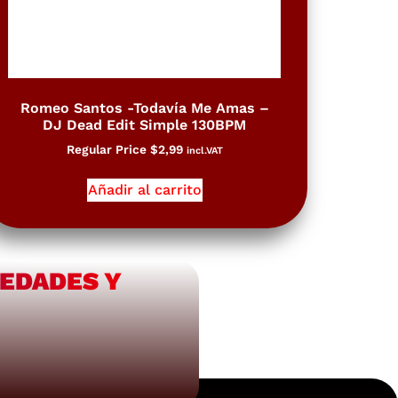
Romeo Santos -Todavía Me Amas –
DJ Dead Edit Simple 130BPM
Regular Price
$
2,99
incl.VAT
Añadir al carrito
VEDADES Y