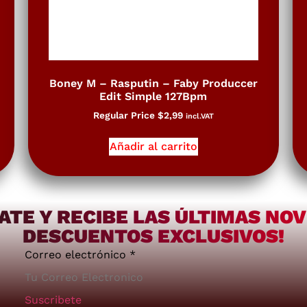
Boney M – Rasputin – Faby Produccer
Edit Simple 127Bpm
Regular Price
$
2,99
incl.VAT
Añadir al carrito
ATE Y RECIBE LAS ÚLTIMAS NO
DESCUENTOS EXCLUSIVOS!
Correo electrónico
*
Suscribete