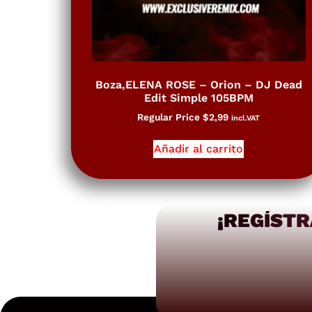
Boza,ELENA ROSE – Orion – DJ Dead
Edit Simple 105BPM
Regular Price
$
2,99
incl.VAT
Añadir al carrito
¡REGÍSTR