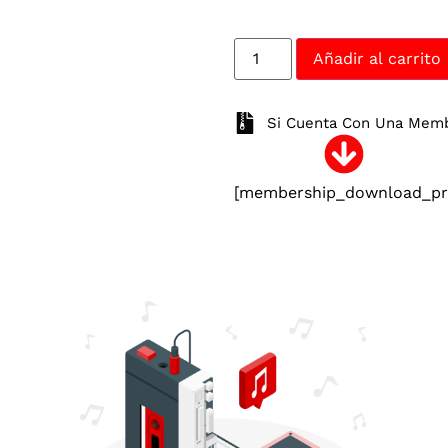
Añadir al carrito
Si Cuenta Con Una Membr
[membership_download_pro