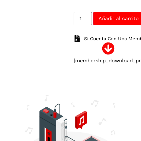
Añadir al carrito
Si Cuenta Con Una Membr
[membership_download_pro