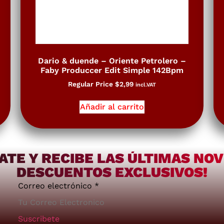
Dario & duende – Oriente Petrolero –
Faby Produccer Edit Simple 142Bpm
Regular Price
$
2,99
incl.VAT
Añadir al carrito
ATE Y RECIBE LAS ÚLTIMAS NO
DESCUENTOS EXCLUSIVOS!
Correo electrónico
*
Suscribete