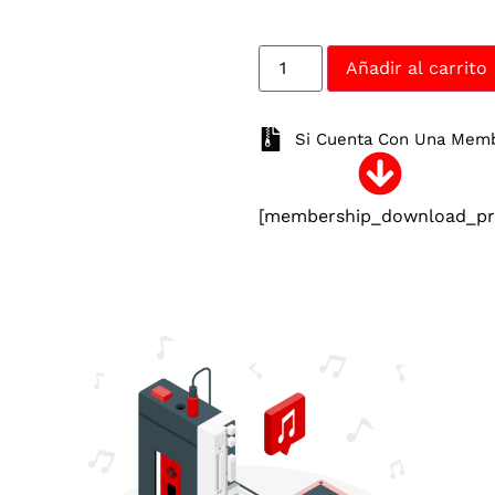
Añadir al carrito
Si Cuenta Con Una Membr
[membership_download_pro