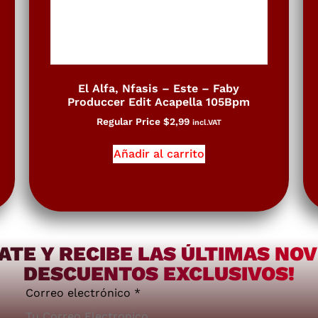
El Alfa, Nfasis – Este – Faby
Produccer Edit Acapella 105Bpm
Regular Price
$
2,99
incl.VAT
Añadir al carrito
ATE Y RECIBE LAS ÚLTIMAS NO
DESCUENTOS EXCLUSIVOS!
Correo electrónico
*