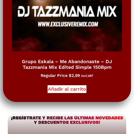
Grupo Eskala – Me Abandonaste – DJ
Tazzmania Mix Edited Simple 150Bpm
Regular Price
$
2,99
incl.VAT
Añadir al carrito
¡REGÍSTRATE Y RECIBE LAS ÚLTIMAS NOVEDADES
Y DESCUENTOS EXCLUSIVOS!