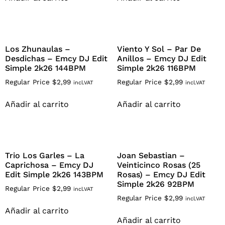
Los Zhunaulas –
Viento Y Sol – Par De
Desdichas – Emcy DJ Edit
Anillos – Emcy DJ Edit
Simple 2k26 144BPM
Simple 2k26 116BPM
Regular Price
$
2,99
Regular Price
$
2,99
incl.VAT
incl.VAT
Añadir al carrito
Añadir al carrito
Trio Los Garles – La
Joan Sebastian –
Caprichosa – Emcy DJ
Veinticinco Rosas (25
Edit Simple 2k26 143BPM
Rosas) – Emcy DJ Edit
Simple 2k26 92BPM
Regular Price
$
2,99
incl.VAT
Regular Price
$
2,99
incl.VAT
Añadir al carrito
Añadir al carrito