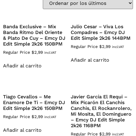
Banda Exclusive – Mix
Julio Cesar – Viva Los
Banda Ritmo Del Oriente
Compadres – Emcy DJ
& Plato De Cuy – Emcy DJ
Edit Simple 2k26 144BPM
Edit Simple 2k26 150BPM
Regular Price
$
2,99
incl.VAT
Regular Price
$
2,99
incl.VAT
Añadir al carrito
Añadir al carrito
Tiago Cevallos – Me
Javier García El Requi –
Enamore De Ti – Emcy DJ
Mix Picarón El Canchis
Edit Simple 2k26 150BPM
Canchis, El Rockanrolero,
Mi Mosita, El Dominguero
Regular Price
$
2,99
incl.VAT
– Emcy DJ Edit Simple
2k26 116BPM
Añadir al carrito
Regular Price
$
2,99
incl.VAT