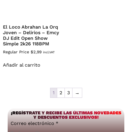
El Loco Abrahan La Orq
Joven – Delirios – Emcy
DJ Edit Open Show
Simple 2k26 118BPM
Regular Price
$
2,99
incl.VAT
Añadir al carrito
1
2
3
→
¡REGÍSTRATE Y RECIBE LAS ÚLTIMAS NOVEDADES
Y DESCUENTOS EXCLUSIVOS!
Correo electrónico
*